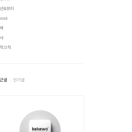
션&뷰티
hose
제
사
적끄적
근글
인기글