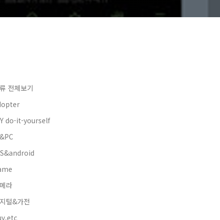
류 전체보기
dopter
Y do-it-yourself
&PC
OS&android
ame
메라
지털&가전
y.etc