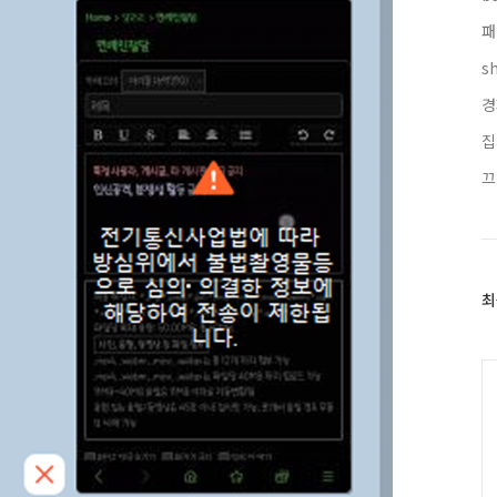
패
s
경
집
끄
최
최
근
글
과
인
기
글