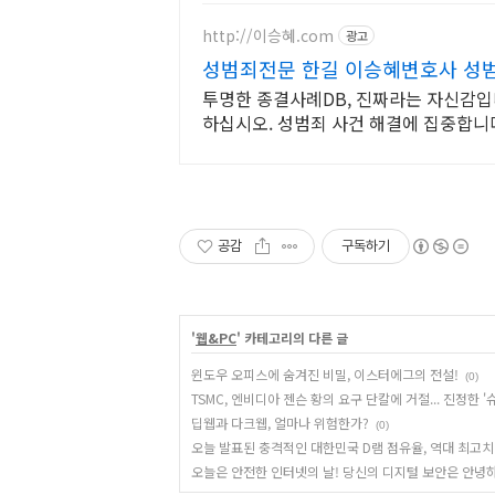
http://이승혜.com
광고
성범죄전문 한길 이승혜변호사 성
투명한 종결사례DB, 진짜라는 자신감입니
하십시오. 성범죄 사건 해결에 집중합니
희망이 되시길 빕니다.
공감
구독하기
'
웹&PC
' 카테고리의 다른 글
윈도우 오피스에 숨겨진 비밀, 이스터에그의 전설!
(0)
TSMC, 엔비디아 젠슨 황의 요구 단칼에 거절... 진정한 '
딥웹과 다크웹, 얼마나 위험한가?
(0)
오늘 발표된 충격적인 대한민국 D램 점유율, 역대 최고치
오늘은 안전한 인터넷의 날! 당신의 디지털 보안은 안녕