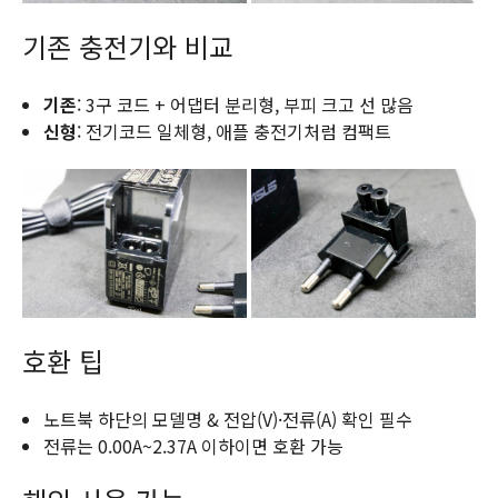
기존 충전기와 비교
기존
: 3구 코드 + 어댑터 분리형, 부피 크고 선 많음
신형
: 전기코드 일체형, 애플 충전기처럼 컴팩트
호환 팁
노트북 하단의 모델명 & 전압(V)·전류(A) 확인 필수
전류는 0.00A~2.37A 이하이면 호환 가능