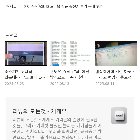
현재글
에이수스(ASUS) 노트북 정품 충전기 추가 구매 후기
관련글
중소기업 모니터
윈도우10 Alt+Tab 예전
랜섬웨어에 걸린 하루…
샀는데… 알고 보니 LG
방식으로 바꾸기 (한
그리고 백업의 중요성
울트라기어였다
번에 ‘탁’ 전환)
2025.09.23
2025.08.13
2025.08.11
레지스트리 설정 꿀팁
리뷰의 모든것 - 케케우
리뷰의 모든것 - 케케우 여러분의 일상에 필요한
것들, 그리고 여태껏 몰랐던 놀라운 아이템들이 이
곳에서 펼쳐집니다. 우리와 함께라면, 궁금증은 발
견으로, 발견은 즐거움으로 변화됩니다. 지금 바로