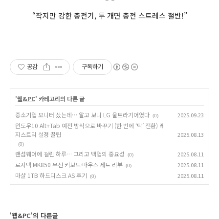
“작지만 강한 충전기, 두 개면 충전 스트레스 절반!”
공감
구독하기
'
웹&PC
' 카테고리의 다른 글
중소기업 모니터 샀는데… 알고 보니 LG 울트라기어였다
2025.09.23
(0)
윈도우10 Alt+Tab 예전 방식으로 바꾸기 (한 번에 ‘탁’ 전환) 레
지스트리 설정 꿀팁
2025.08.13
(0)
랜섬웨어에 걸린 하루… 그리고 백업의 중요성
2025.08.11
(0)
로지텍 MK850 무선 키보드·마우스 세트 리뷰
2025.08.11
(0)
마샬 1TB 하드디스크 AS 후기
2025.08.11
(0)
'웹&PC'의 다른글