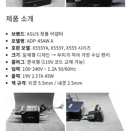
제품 소개
브랜드
: ASUS 정품 어댑터
모델명
: ADP-45AW A
호환 모델
: X555YA, X555Y, X555 시리즈
크기
: 일체형 디자인 → 부피가 작아 가방 수납 편리
플러그
: 한국형 (110V 코드 교체 가능)
입력
: 100-240V ~ 1.2A 50/60Hz
출력
: 19V 2.37A 45W
잭 규격
: 외경 5.5mm / 내경 2.5mm