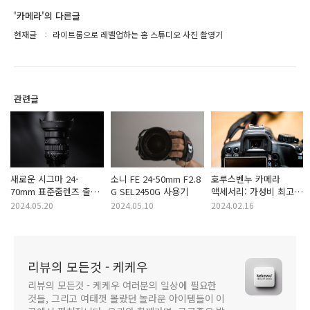
'카메라'의 다른글
현재글
라이트룸으로 레벨업하는 홈 스튜디오 사진 촬영기
관련글
새로운 시그마 24-
소니 FE 24-50mm F2.8
호루스벤누 카메라
70mm 표준줌렌즈 출시
G SEL2450G 사용기
액세서리: 가성비 최고의
소식!
선택
2024.05.20
2024.05.10
2024.02.16
리뷰의 모든것 - 케케우
리뷰의 모든것 - 케케우 여러분의 일상에 필요한
것들, 그리고 여태껏 몰랐던 놀라운 아이템들이 이