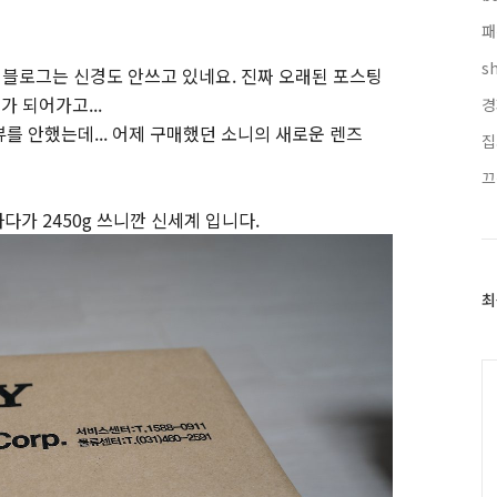
패
s
해당 블로그는 신경도 안쓰고 있네요. 진짜 오래된 포스팅
가 되어가고...
경
뷰를 안했는데... 어제 구매했던 소니의 새로운 렌즈
집
끄
다가 2450g 쓰니깐 신세계 입니다.
최
최
근
글
과
인
기
글