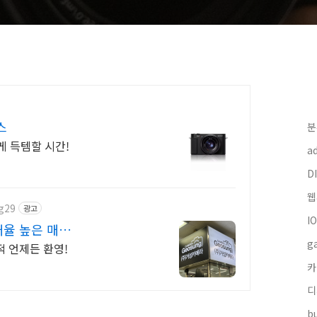
스
분
게 득템할 시간!
a
DI
웹
g29
광고
I
율 높은 매
g
적 언제든 환영!
카
디
bu