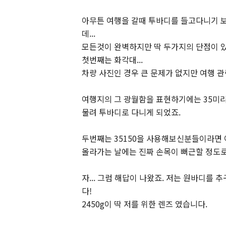
아무튼 여행을 갈때 투바디를 들고다니기 보
데...
모든것이 완벽하지만 딱 두가지의 단점이 
첫번째는 화각대...
차량 사진인 경우 큰 문제가 없지만 여행 
여행지의 그 광월함을 표현하기에는 35미리가
물려 투바디로 다니게 되었죠.
두번째는 35150을 사용해보신분들이라면 아
올라가는 날에는 진짜 손목이 뻐근할 정도
자... 그럼 해답이 나왔죠. 저는 원바디를
다!
2450g이 딱 저를 위한 렌즈 였습니다.