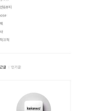
션&뷰티
hose
제
사
적끄적
근글
인기글