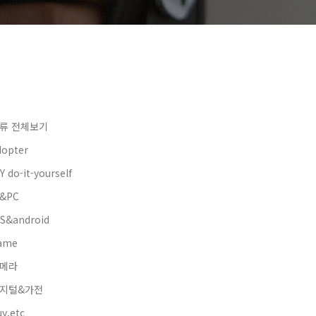
류 전체보기
dopter
Y do-it-yourself
&PC
OS&android
ame
메라
지털&가전
y.etc