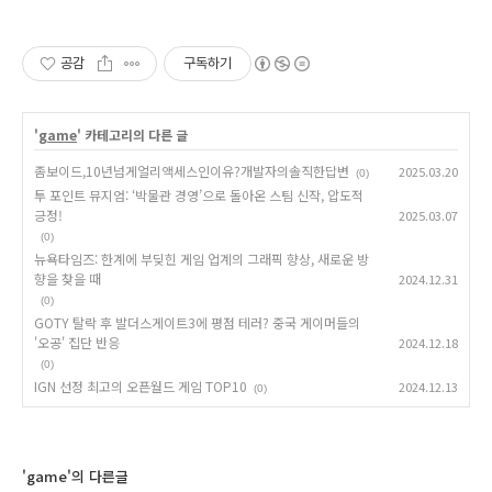
공감
구독하기
'
game
' 카테고리의 다른 글
좀보이드,10년넘게얼리액세스인이유?개발자의솔직한답변
2025.03.20
(0)
투 포인트 뮤지엄: ‘박물관 경영’으로 돌아온 스팀 신작, 압도적
긍정!
2025.03.07
(0)
뉴욕타임즈: 한계에 부딪힌 게임 업계의 그래픽 향상, 새로운 방
향을 찾을 때
2024.12.31
(0)
GOTY 탈락 후 발더스게이트3에 평점 테러? 중국 게이머들의
'오공' 집단 반응
2024.12.18
(0)
IGN 선정 최고의 오픈월드 게임 TOP10
2024.12.13
(0)
'game'의 다른글