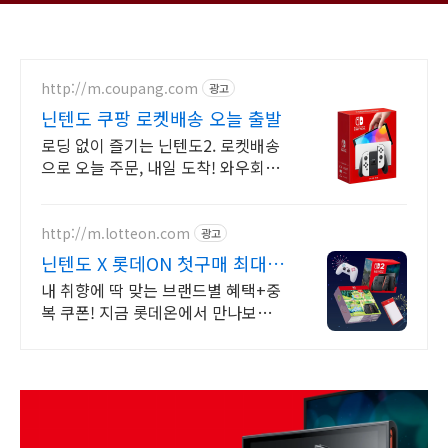
http://m.coupang.com
광고
닌텐도 쿠팡 로켓배송 오늘 출발
로딩 없이 즐기는 닌텐도2. 로켓배송
으로 오늘 주문, 내일 도착! 와우회원
30일 반품으로 안심 구매! 최신 닌텐
도 스위치를 쿠팡에서.
http://m.lotteon.com
광고
닌텐도 X 롯데ON 첫구매 최대 5
천원 혜택!
내 취향에 딱 맞는 브랜드별 혜택+중
복 쿠폰! 지금 롯데온에서 만나보세
요!