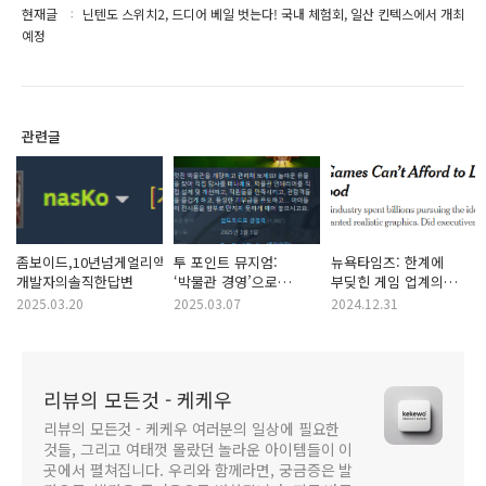
현재글
닌텐도 스위치2, 드디어 베일 벗는다! 국내 체험회, 일산 킨텍스에서 개최
예정
관련글
좀보이드,10년넘게얼리액세스인이유?
투 포인트 뮤지엄:
뉴욕타임즈: 한계에
개발자의솔직한답변
‘박물관 경영’으로
부딪힌 게임 업계의
돌아온 스팀 신작,
그래픽 향상, 새로운
2025.03.20
2025.03.07
2024.12.31
압도적 긍정!
방향을 찾을 때
리뷰의 모든것 - 케케우
리뷰의 모든것 - 케케우 여러분의 일상에 필요한
것들, 그리고 여태껏 몰랐던 놀라운 아이템들이 이
곳에서 펼쳐집니다. 우리와 함께라면, 궁금증은 발