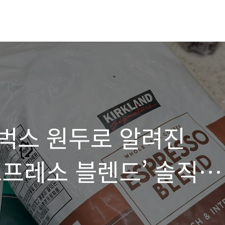
벅스 원두로 알려진
스프레소 블렌드’ 솔직