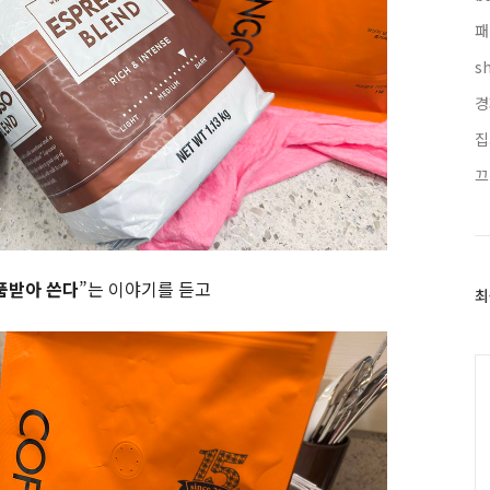
패
s
경
집
끄
품받아 쓴다
”는 이야기를 듣고
최
최
근
글
과
인
기
글