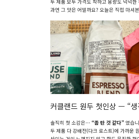
두 제품 모두 가격도 착하고 용량도 넉넉한 
과연 그 맛은 어떨까요? 오늘은 직접 마셔
커클랜드 원두 첫인상 — “생
솔직히 첫 소감은…
“좀 탄 것 같다”
였습니
두 제품 다 강배전(다크 로스트)에 가까운 
산미는 거의 느껴지지 않고 향도 묵직한 편