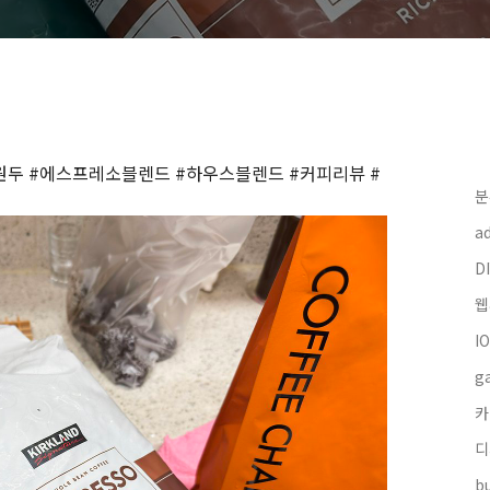
두 #에스프레소블렌드 #하우스블렌드 #커피리뷰 #
분
a
DI
웹
I
g
카
디
bu