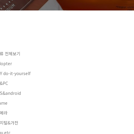
류 전체보기
dopter
Y do-it-yourself
&PC
OS&android
ame
메라
지털&가전
y.etc