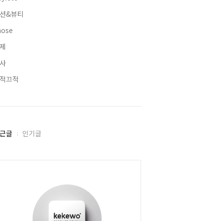
션&뷰티
hose
제
사
적끄적
근글
인기글