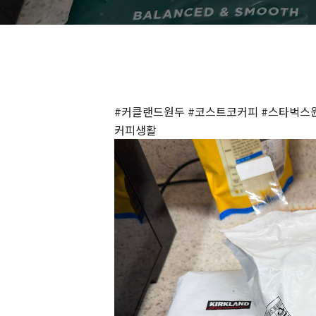
#커클랜드원두 #코스트코커피 #스타벅스원
커피생활