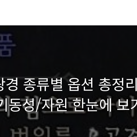
광경 종류별 옵션 총정
/기동성/자원 한눈에 보