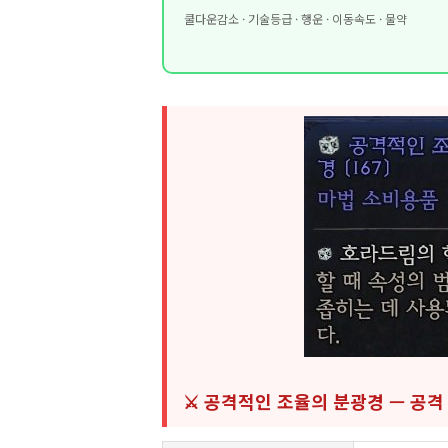
쿨다운감소 · 기술등급 · 행운 · 이동속도 · 물약
⚔️ 공격적인 조율의 분광경 — 공격