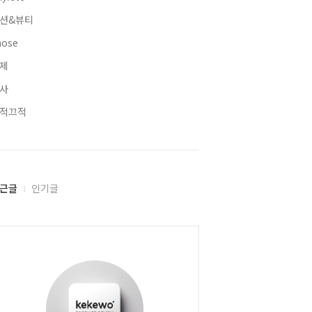
션&뷰티
hose
제
사
적끄적
근글
인기글