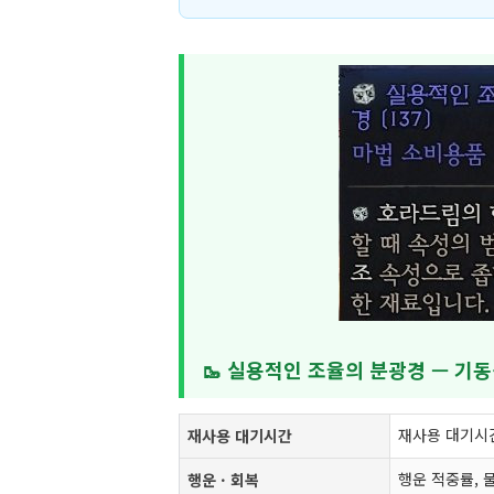
🥾 실용적인 조율의 분광경 — 기동
재사용 대기시
재사용 대기시간
행운 적중률, 
행운 · 회복