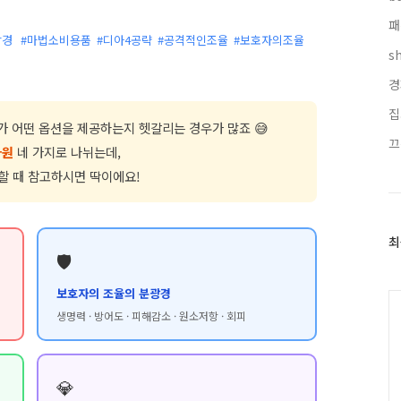
패
광경
#마법소비용품
#디아4공략
#공격적인조율
#보호자의조율
s
경
집
가 어떤 옵션을 제공하는지 헷갈리는 경우가 많죠 😅
끄
자원
네 가지로 나뉘는데,
할 때 참고하시면 딱이에요!
최
최
🛡️
근
글
보호자의 조율의 분광경
과
인
생명력 · 방어도 · 피해감소 · 원소저항 · 회피
기
글
💎