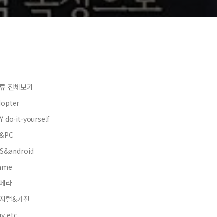
류 전체보기
dopter
Y do-it-yourself
&PC
OS&android
ame
메라
지털&가전
y.etc