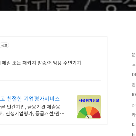
광고
분
이메일 또는 패키지 발송/게임용 주변기기
a
DI
웹
I
고 친절한 기업평가서비스
g
빠른 민간기업, 금융기관 제출용
토, 신생기업평가, 등급개선/관리
카
디
bu