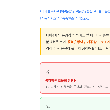
#디아블로4
#디아4분광경
#분광경옵션
#조율의분
#실용적인조율
#풍족한조율
#Diablo4
디아4에서 분광경을 쓰려고 할 때, 어떤 종류
분광경은 크게
공격 / 방어 / 기동성·보조 / 
각각 어떤 옵션이 붙는지 정리해봤어요. 세팅
⚔️
공격적인 조율의 분광경
무기공격력 · 피해배율 · 극대화 · 원소피해 · 공격속도
🥾