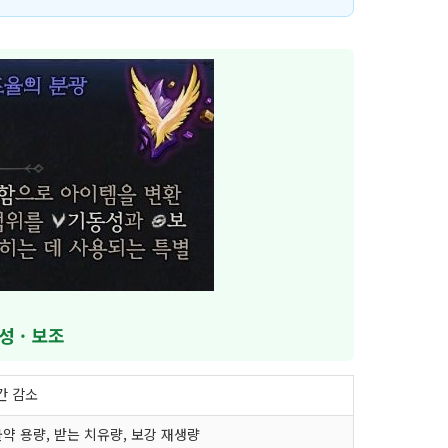
성 · 보조
간 감소
물약 용량, 받는 치유량, 보강 재생량