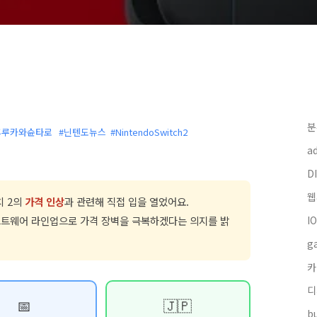
분
후루카와슌타로
#닌텐도뉴스
#NintendoSwitch2
a
DI
웹
치 2의
가격 인상
과 관련해 직접 입을 열었어요.
프트웨어 라인업으로 가격 장벽을 극복하겠다는 의지를 밝
I
g
카
디
📅
🇯🇵
bu