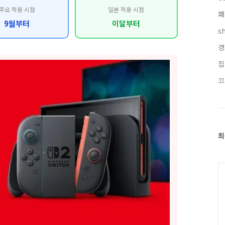
주요 적용 시점
일본 적용 시점
패
9월부터
이달부터
s
경
집
끄
최
최
근
글
과
인
기
글