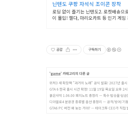
닌텐도 쿠팡 자석식 조이콘 장착
로딩 없이 즐기는 닌텐도2. 로켓배송으로 
이 몰입! 젤다, 마리오카트 등 인기 게임
공감
구독하기
'
game
' 카테고리의 다른 글
위처3 새 확장팩 "과거의 노래" 공식 발표! 2027년 출시
GTA 6 한국 출시 시간 확정! 11월 19일 목요일 오후 2시
붉은사막 1.06.00 패치노트 총정리 — 특수 탑승물·담
디아블로4 분광경 종류별 옵션 총정리 — 공격/방어/기
GTA6 PC 버전 왜 늦는 거야? — 테이크투 CEO가 직접