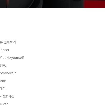
류 전체보기
dopter
Y do-it-yourself
&PC
OS&android
ame
메라
지털&가전
y.etc