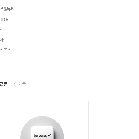
션&뷰티
hose
제
사
적끄적
근글
인기글