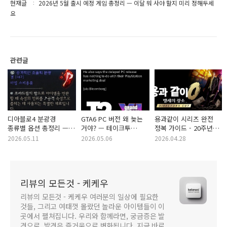
현재글
2026년 5월 출시 예정 게임 총정리 — 이달 뭐 사야 할지 미리 정해두세
요
관련글
디아블로4 분광경
GTA6 PC 버전 왜 늦는
용과같이 시리즈 완전
종류별 옵션 총정리 —
거야? — 테이크투
정복 가이드 - 20주년
공격/방어/기동성/자원
CEO가 직접 밝힌 이유
세일 지금이 입문
2026.05.11
2026.05.06
2026.04.28
한눈에 보기
적기입니다
리뷰의 모든것 - 케케우
리뷰의 모든것 - 케케우 여러분의 일상에 필요한
것들, 그리고 여태껏 몰랐던 놀라운 아이템들이 이
곳에서 펼쳐집니다. 우리와 함께라면, 궁금증은 발
견으로, 발견은 즐거움으로 변화됩니다. 지금 바로