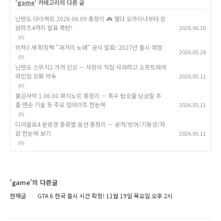
'
game
' 카테고리의 다른 글
닌텐도 다이렉트 2026.06.09 총정리 🎮 젤다 오카리나부터 킹
덤하츠4까지 발표 폭탄!
2026.06.10
(0)
위처3 새 확장팩 "과거의 노래" 공식 발표! 2027년 출시 예정
2026.05.28
(0)
닌텐도 스위치2 가격 인상 — 사장이 직접 사과하고 소프트웨어
라인업 강화 약속
2026.05.11
(0)
붉은사막 1.06.00 패치노트 총정리 — 특수 탑승물·담금질 추
출·맨손 기술 등 주요 업데이트 한눈에
2026.05.11
(0)
디아블로4 분광경 종류별 옵션 총정리 — 공격/방어/기동성/자
원 한눈에 보기
2026.05.11
(0)
'game'의 다른글
현재글
GTA 6 한국 출시 시간 확정! 11월 19일 목요일 오후 2시