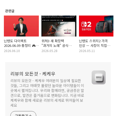
관련글
닌텐도 다이렉트
위처3 새 확장팩
닌텐도 스위치2 가격
2026.06.09 총정리 🎮
"과거의 노래" 공식
인상 — 사장이 직접
젤다 오카리나부터
발표! 2027년 출시 예정
사과하고 소프트웨어
2026.06.10
2026.05.28
2026.05.11
킹덤하츠4까지 발표
라인업 강화 약속
폭탄!
리뷰의 모든것 - 케케우
리뷰의 모든것 - 케케우 여러분의 일상에 필요한
것들, 그리고 여태껏 몰랐던 놀라운 아이템들이 이
곳에서 펼쳐집니다. 우리와 함께라면, 궁금증은 발
견으로, 발견은 즐거움으로 변화됩니다. 지금 바로
케케우와 함께 새로운 리뷰의 세계로 뛰어들어 보
세요
구독하기