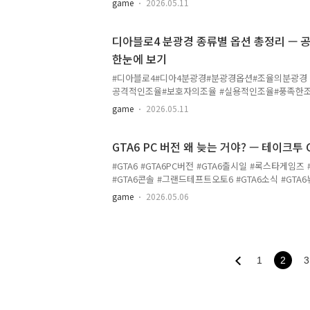
game
2026.05.11
띄는 건동물 길들여서 탑승물로 등록하는 특수 탑승
료를 일부 돌려받는 추출 기능 추가예요.그 외에도 전
이 꽤 많으니 하나씩 살펴볼게요 😊🖥️ 플랫폼별 패치 적
디아블로4 분광경 종류별 옵션 총정리 — 
용 완료Steam (Mac)✅ 적용 완료플레이스테이션✅ 
한눈에 보기
Epic Games Store⏳ 진행 중Mac App Store
승물 시스템 · 담금질 추출 · 웅카 맨손 기술 · 검집 · 
#디아블로4#디아4분광경#분광경옵션#조율의분광경 
공격적인조율#보호자의조율 #실용적인조율#풍족한조율#
경을 쓰려고 할 때, 어떤 종류가 어떤 옵션을 제공하
game
2026.05.11
😅분광경은 크게 공격 / 방어 / 기동성·보조 / 자원
떤 옵션이 붙는지 정리해봤어요. 세팅할 때 참고하시면
율의 분광경무기공격력 · 피해배율 · 극대화 · 원소피해
GTA6 PC 버전 왜 늦는 거야? — 테이크투
조율의 분광경생명력 · 방어도 · 피해감소 · 원소저항
#GTA6 #GTA6PC버전 #GTA6출시일 #록스타게
분광경쿨다운감소 · 기술등급 · 행운 · 이동속도 · 
#GTA6콘솔 #그랜드테프트오토6 #GTA6소식 #GT
최대자원 · 자원생성 · 소모감소 · 처치시 자원회복⚔️
여러분~ GTA6 기다리고 계신 분들 많으시죠? 오늘은
game
2026.05.06
상할 수 있는 소식을 정리해봤어요 😅블룸버그와의
티브 CEO 스트라우스 젤닉이 GTA6 PC 버전이 왜 
요.💬 CEO가 직접 한 말트위터에 올라온 CharlieI
요, 내용이 이래요."록스타는 항상 콘솔에서 시작해왔
략하는 방식이다."그러면서 PC 출시 지연이 플레이
1
2
3
전혀 무관하다고도 선을 그었어요.뭐... 솔직히 "PS 마