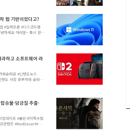
2026년 11월 19일 목요일 ⏰
글
진 시간에서 변경된 거예요. 새
일 낮이라 직장인분들은 좀
조차 웹 기반이었다고?
 기다리는 것보단 나을 수
이 GMT+9 기준 오후 2시
반앱 #일렉트론 #디스코드램
앱안녕하세요 여러분~ 혹시 윈
세요? 저만 그런 게 아니었
리고 마이크로소프트가 이 문
 예전엔 달랐어요 — 네이티
된 네이티브 앱들로 구성돼
 사과하고 소프트웨어 라
 게 당연했죠.근데 언제부턴
장악했어요현재 윈도우 앱 생
기반 앱들이 대..
카와슌타로 #닌텐도뉴스
스닌텐도 사장 후루카와 슌타로
 열었어요.소비자에 대한 공
 장벽을 극복하겠다는 의지
 시점9월부터🇯🇵일본 적용
규모 (미국)기존 대비 50달
수 탑승물·담금질 추출·
 적용 시점이달부터 조기 시
든 비용 상승분이 완전히 반
최우선으로 하고 싶었으나,
사막업데이트 #붉은사막특수탑
츠 #RedDesert#붉
이번 업데이트에서 가장 눈에