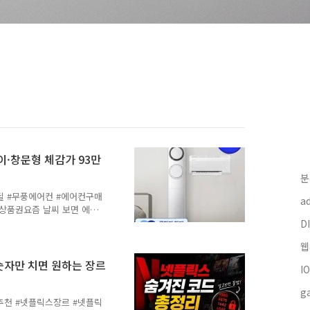
이·창문형 체감가 93만
분
딜 #무풍에어컨 #에어컨구매
a
상품권요즘 날씨 보면 에어
어컨은 워낙 가격이 크다 보
DI
 기다리시는 분들 많으실 것
웹
을 정리해봤어요. 카드 할인
안 되는 수준으로 내려와서
숫자만 치면 원하는 장르
I
제가 좋을까?7월 첫째 주
까지 봐도 되긴 하는데, 살
g
 게 낫습니다. 라이브 혜택
추천 #넷플릭스장르 #넷플릭