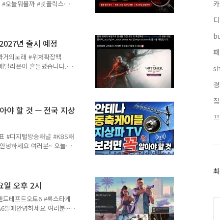
카
 #오늘뭐볼까 #넷플릭스정주
게 스크롤만 내린 적 있으신
디
 편해졌어요. 넷플릭스 검색
볼 수 있는 꿀기능이 있어
bu
로 싹 정리해드릴게요 🙌🎭
2027년 출시 예정
디 전체3519 : 하이틴 코미
패
st #과거의노래 #위처확장팩
 스탠드업 코미디10256 : 엽기
롤트메달리온이 흔들렸습니다.
s
 공식 트위터를 통해 더 위
경
제목은 "송즈 오브 더 패스트
노래예요.다시 리비아의 게롤트
집
다시 한번 떠나는 내용이에
아야 할 것 — 전국 지상
배경 앞에 서 있는데, 아직
끄
 않은 상태예요. 늦여름에
..
표 #디지털방송채널 #KBS채
수신안녕하세요 여러분~ 오늘은
V 안 보시는 분들도 많은데,
필요한 정보예요 😊📡 우
최
최
라 지상파 방송은 2012년
근
디지털 방송으로 전환됐어요.
목요일 오후 2시
글
가 됐어요.🤔 가상 채널
 #그랜드테프트오토6 #록스타게
과
분들 많으실 것 같아서 짚고
TA6발매안녕하세요 여러분~
인
 6-1 ..
 PSN 스토어 출시 시간이
기