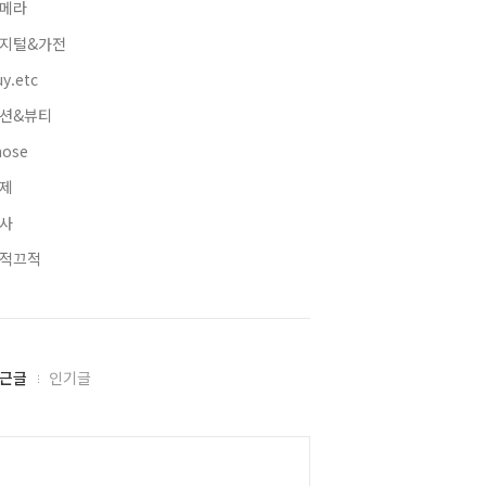
메라
지털&가전
y.etc
션&뷰티
hose
제
사
적끄적
근글
인기글