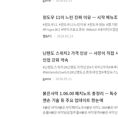
game
2026.05.23
확정됐어요!🕑 GTA 6 한국 출시 시간 확정📅 날짜 : 
시간 : 오후 2시 00분 (KST / GMT+9)기존에 알려
벽 출시 아니고 오후 2시라는 점 꼭 기억해두세요!평
윈도우 11이 느린 진짜 이유 — 시작 메뉴
아쉬울 수 있겠는데요 ㅋㅋ 그래도 새벽에 잠 못 자고
도 있어요 😅🌍 해외 출시 시간은 어떻게 되나요?한국
#윈도우11 #윈도우11느린이유 #윈도우성능 #웹기
라면 역산하면 이래요.미국 동부(..
#ProjectK2 #마이크로소프트 #WinUI #네이티브
도우 11 쓰면서 "왜 이렇게 무겁지?" 싶었던 적 있으
웹&PC
2026.05.23
어요 ㅋㅋ오늘은 윈도우 11이 왜 여전히 느린지, 그
제를 어떻게 해결하려 하는지 한번 정리해봤어요!💻
브 앱의 시대옛날 윈도우는 시스템에 딱 맞게 최적화
닌텐도 스위치2 가격 인상 — 사장이 직접
있었어요. 윈도우 전용으로 만든 앱이라 가볍고 빠른
인업 강화 약속
가 상황이 바뀌기 시작했어요.지금은 웹 기반 앱이 
태계는 WebView2, Electron, PWA 같은 웹 기술 
#닌텐도스위치2#닌텐도가격인상#스위치2가격#후루
#NintendoSwitch2#닌텐도소프트라인업#게임뉴
가 닌텐도 스위치 2의 가격 인상과 관련해 직접 입을
game
2026.05.11
개 사과와 함께, 강력한 소프트웨어 라인업으로 가격
를 밝혔습니다.💸미국 가격 인상폭+$50📅주요 적용
시점이달부터💸 이번 가격 인상, 어떻게 되나요?인상 
붉은사막 1.06.00 패치노트 총정리 — 특
러 인상글로벌 적용 시점주로 9월부터 적용 예정일본
맨손 기술 등 주요 업데이트 한눈에
행인상 배경장기간에 걸친 비용 상승 누적 — 단, 모
영된 것은 아님💡 후루카와 사장은 "폭넓은 보급을 
#붉은사막#붉은사막패치노트#붉은사막1.06#붉은
장기간의..
승물#붉은사막담금질추출#붉은사막웅카#붉은사막신규콘텐
은사막공략붉은사막 1.06.00 패치가 배포됐어요! 