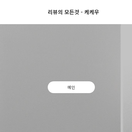
리뷰의 모든것 - 케케우
메인