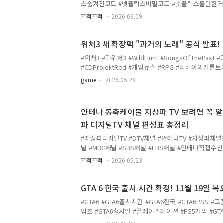
은 6월 ..
스숨겨진코드 #넷플릭스비밀코드 #넷플릭스볼만한거
행혹시 넷플릭스 켜놓고 "뭐 볼까~" 하면서 30분 넘
끄적끄적
2026.06.09
가요? 저도 그랬거든요 😂 근데 이거 알고 나서 진짜
창에 숫자 코드만 치면 원하는 장르 작품을 바로 모아
요! 모르는 분들 은근히 많더라고요. 오늘 카테고리별
위처3 새 확장팩 "과거의 노래" 공식 발표! 
코미디웃고 싶을 때 바로 써먹는 코드예요!6548 : 코미
#위처3 #더위처3 #WildHunt #SongsOfThePa
디4426 : 외국 코미디89585 : 공포 코미디11559 :
#CDProjektRed #게임뉴스 #RPG #리비아의게
코미디5475 : 로맨틱 코미디5286 : 스포츠 코미디8..
그것도 꽤 크게요.어제(5월 27일) CD프로젝트레드가
game
2026.05.28
처 3: 와일드 헌트의 새 확장팩을 전격 발표했어요. 
(Songs of the Past)", 우리말로 하면 과거의 
와 함께이번 확장팩은 게롤트와 함께 위쳐의 여정을 
안테나 동축케이블 지상파 TV 보려면 꼭 알
요. 공개된 키아트를 보면 게롤트가 어두운 분위기의 
파 디지털TV 채널 편성표 총정리
스토리나 배경 지역에 대한 구체적인 정보는 공개되지
더 자세한 정보가 공개될 예정이라고 하니 일단 기다려
#지상파디지털TV #DTV채널 #안테나TV #지상파채널
널 #MBC채널 #SBS채널 #EBS채널 #안테나직접
조금 실용적인 정보 들고 왔어요!요즘 OTT 시대라 T
끄적끄적
2026.05.23
안테나로 지상파 직접 수신하려고 하시는 분들한테 꼭 
리나라 지상파, 언제부터 디지털로 바뀌었나요?우리나
12월 31일부로 아날로그 방송이 완전히 종료되고, 
GTA 6 한국 출시 시간 확정! 11월 19일 
그러면서 디지털TV 채널도 각 지역별로 새롭게 재배치
#GTA6 #GTA6출시시간 #GTA6한국 #GTA6PSN
vs 물리적 채널, 뭐가 다른 거예요?여기서 헷갈리는 
임즈 #GTA6출시일 #플레이스테이션 #PS5게임 #G
넘어갈게요.우리가 TV에서 흔히 보는 채널 번호 있잖아요.
GTA 6 기다리시는 분들 엄청 많으시죠? 드디어 한국