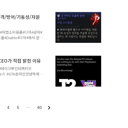
물 시스템과담금질에 쓴 재
투 개선, 버그 수정까지 양
용 현황Steam (PC)✅ 적
공격/방어/기동성/자원
적용 완료Xbox⏳ 진행 중
⏳ 진행 중🐺신규 콘텐츠특수 탑
인형..
#마법소비용품#디아4공략#
Diablo4디아4에서 분광
는지 헷갈리는 경우가 많죠
 네 가지로 나뉘는데,각각 어
 딱이에요!⚔️공격적인 조
 · 공격속도🛡️보호자의
 CEO가 직접 밝힌 이유
 · 회피🥾실용적인 조율의
임즈 #테이크투인터랙티브
물약💎풍족한 조율의 분광경
A6뉴스 #GTA온라인안녕하세요
 공격적인 조율의 분광..
 PC 게이머분들한테 좀 속
 인터뷰에서 테이크투 인터랙
늦는지 직접 입을 열었거든
ntel의 트윗이 화제가 됐는데
다. 핵심 고객층을 먼저 공
스테이션과의 마케팅 딜과는
4
5
···
40
케팅 딜 ..