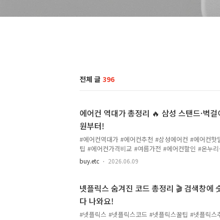
전체 글
396
에어컨 역대가 총정리 🔥 삼성 스탠드·벽걸
원부터!
#에어컨역대가 #에어컨추천 #삼성에어컨 #에어컨핫
팁 #에어컨가격비교 #여름가전 #에어컨할인 #온누리
컨 이제 진짜 선택이 아니라 필수잖아요 😅 근데 에
buy.etc
2026.06.09
니까 "좀 더 싸게 살 수 있는 타이밍 없을까?" 하고
같아서요. 이번에 삼성 에어컨 기준으로 역대가 모음
에 온누리 환급까지 다 합치면 체감가가 진짜 말이 
넷플릭스 숨겨진 코드 총정리 🎬 검색창에 
저도 보면서 깜짝 놀랐습니다 😲📅 구매 타이밍은 언
다 나와요!
전까지는 구매하시는 걸 추천드려요. 삼성 제품은 8월
까 말까 고민 중이시라면 그냥 7월 안으로 결정하시는
#넷플릭스 #넷플릭스코드 #넷플릭스꿀팁 #넷플릭스