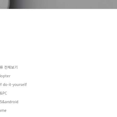
류 전체보기
dopter
Y do-it-yourself
&PC
OS&android
ame