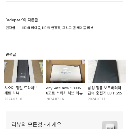
'adopter'의 다른글
현재글
HDMI 케이블, HDMI 연장잭, 그리고 랜 케이블 리뷰
관련글
샤오미 정밀 드라이브
AnyGate new S800A
삼성 정품 보조배터리
세트 리뷰
8포트 스위치 허브 리뷰
급속 충전기 EB-PG950
리뷰
2024.07.16
2024.07.16
2024.07.11
리뷰의 모든것 - 케케우