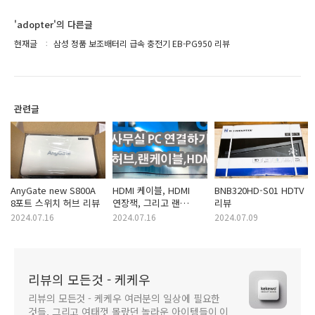
'adopter'의 다른글
현재글
삼성 정품 보조배터리 급속 충전기 EB-PG950 리뷰
관련글
AnyGate new S800A
HDMI 케이블, HDMI
BNB320HD-S01 HDTV
8포트 스위치 허브 리뷰
연장잭, 그리고 랜
리뷰
케이블 리뷰
2024.07.16
2024.07.16
2024.07.09
리뷰의 모든것 - 케케우
리뷰의 모든것 - 케케우 여러분의 일상에 필요한
것들, 그리고 여태껏 몰랐던 놀라운 아이템들이 이