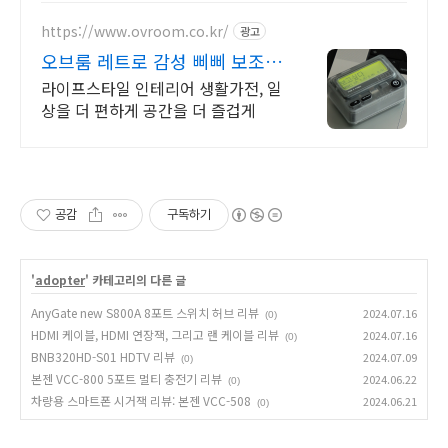
https://www.ovroom.co.kr/
광고
오브룸 레트로 감성 삐삐 보조배
터리
라이프스타일 인테리어 생활가전, 일
상을 더 편하게 공간을 더 즐겁게
공감
구독하기
'
adopter
' 카테고리의 다른 글
AnyGate new S800A 8포트 스위치 허브 리뷰
2024.07.16
(0)
HDMI 케이블, HDMI 연장잭, 그리고 랜 케이블 리뷰
2024.07.16
(0)
BNB320HD-S01 HDTV 리뷰
2024.07.09
(0)
본젠 VCC-800 5포트 멀티 충전기 리뷰
2024.06.22
(0)
차량용 스마트폰 시거잭 리뷰: 본젠 VCC-508
2024.06.21
(0)