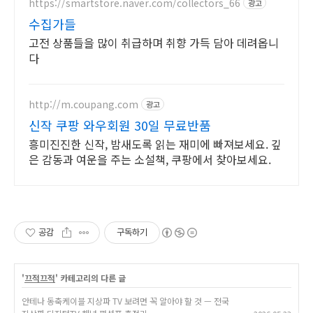
https://smartstore.naver.com/collectors_66
광고
수집가들
고전 상품들을 많이 취급하며 취향 가득 담아 데려옵니
다
http://m.coupang.com
광고
신작 쿠팡 와우회원 30일 무료반품
흥미진진한 신작, 밤새도록 읽는 재미에 빠져보세요. 깊
은 감동과 여운을 주는 소설책, 쿠팡에서 찾아보세요.
공감
구독하기
'
끄적끄적
' 카테고리의 다른 글
안테나 동축케이블 지상파 TV 보려면 꼭 알아야 할 것 — 전국