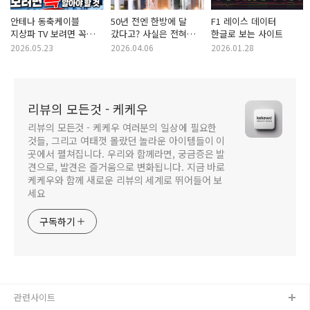
안테나 동축케이블
50년 전엔 한방에 달
F1 레이스 데이터
지상파 TV 보려면 꼭
갔다고? 사실은 전혀
한글로 보는 사이트
알아야 할 것 — 전국
다릅니다｜달착륙 진짜
2026.05.23
2026.04.06
2026.01.28
지상파 디지털TV 채널
과정 정리
편성표 총정리
리뷰의 모든것 - 케케우
리뷰의 모든것 - 케케우 여러분의 일상에 필요한
것들, 그리고 여태껏 몰랐던 놀라운 아이템들이 이
곳에서 펼쳐집니다. 우리와 함께라면, 궁금증은 발
견으로, 발견은 즐거움으로 변화됩니다. 지금 바로
케케우와 함께 새로운 리뷰의 세계로 뛰어들어 보
세요
구독하기
관련사이트