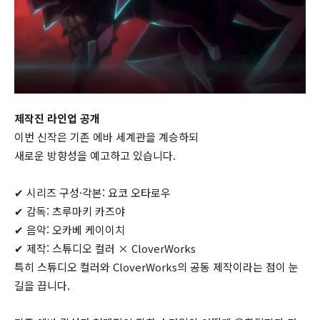
제작진 라인업 공개
이번 신작은 기존 에바 세계관을 계승하되
새로운 방향성을 예고하고 있습니다.
✔ 시리즈 구성·각본: 요코 오타로우
✔ 감독:
츠루마키 카즈야
✔ 음악: 오카베 케이이치
✔ 제작:
스튜디오 컬러
×
CloverWorks
특히 스튜디오 컬러와 CloverWorks의 공동 제작이라는 점이 눈
길을 끕니다.