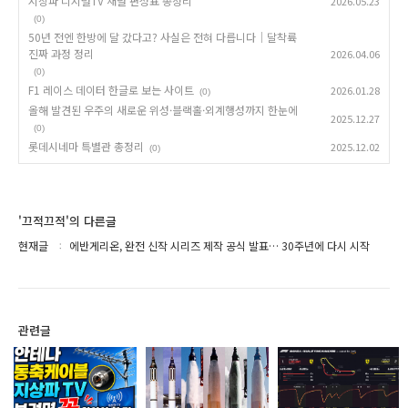
지상파 디지털TV 채널 편성표 총정리
2026.05.23
(0)
50년 전엔 한방에 달 갔다고? 사실은 전혀 다릅니다｜달착륙
진짜 과정 정리
2026.04.06
(0)
F1 레이스 데이터 한글로 보는 사이트
2026.01.28
(0)
올해 발견된 우주의 새로운 위성·블랙홀·외계행성까지 한눈에
2025.12.27
(0)
롯데시네마 특별관 총정리
2025.12.02
(0)
'끄적끄적'의 다른글
현재글
에반게리온, 완전 신작 시리즈 제작 공식 발표… 30주년에 다시 시작
관련글