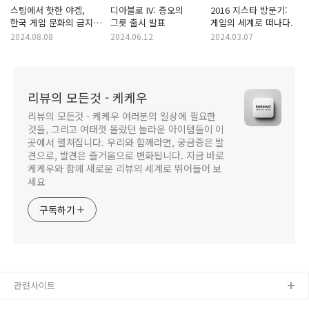
스팀에서 핫한 야겜,
디아블로 IV: 증오의
2016 지스타 방문기:
한국 게임 문화의 금지
그릇 출시 발표
게임의 세계로 떠나다.
현상
2024.08.08
2024.06.12
2024.03.07
리뷰의 모든것 - 케케우
리뷰의 모든것 - 케케우 여러분의 일상에 필요한
것들, 그리고 여태껏 몰랐던 놀라운 아이템들이 이
곳에서 펼쳐집니다. 우리와 함께라면, 궁금증은 발
견으로, 발견은 즐거움으로 변화됩니다. 지금 바로
케케우와 함께 새로운 리뷰의 세계로 뛰어들어 보
세요
구독하기
관련사이트