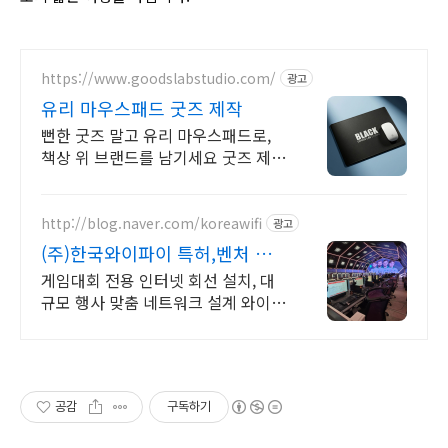
https://www.goodslabstudio.com/
광고
유리 마우스패드 굿즈 제작
뻔한 굿즈 말고 유리 마우스패드로,
책상 위 브랜드를 남기세요 굿즈 제작
/ 기업 / B2B / B2C / 판촉물 / 입사
키트 / 직원선물
http://blog.naver.com/koreawifi
광고
(주)한국와이파이 특허,벤처 행
사용 대용량 인터넷 구축
게임대회 전용 인터넷 회선 설치, 대
규모 행사 맞춤 네트워크 설계 와이파
이 환경 설계 프로모션 전문회사, 팝
업스토어 등 다수 레퍼런스 보유
공감
구독하기