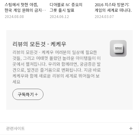
스팀에서 핫한 야겜,
디아블로 IV: 증오의
2016 지스타 방문기:
한국 게임 문화의 금지
그릇 출시 발표
게임의 세계로 떠나다.
현상
2024.08.08
2024.06.12
2024.03.07
리뷰의 모든것 - 케케우
리뷰의 모든것 - 케케우 여러분의 일상에 필요한
것들, 그리고 여태껏 몰랐던 놀라운 아이템들이 이
곳에서 펼쳐집니다. 우리와 함께라면, 궁금증은 발
견으로, 발견은 즐거움으로 변화됩니다. 지금 바로
케케우와 함께 새로운 리뷰의 세계로 뛰어들어 보
세요
구독하기
관련사이트