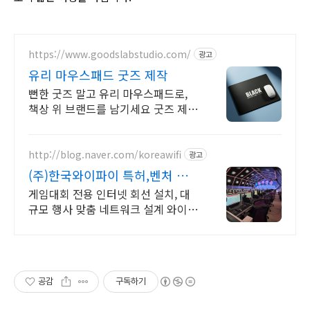
https://www.goodslabstudio.com/
광고
유리 마우스패드 굿즈 제작
뻔한 굿즈 말고 유리 마우스패드로,
책상 위 브랜드를 남기세요 굿즈 제작
/ 기업 / B2B / B2C / 판촉물 / 입사
키트 / 직원선물
http://blog.naver.com/koreawifi
광고
(주)한국와이파이 특허,벤처 행
사용 대용량 인터넷 구축
게임대회 전용 인터넷 회선 설치, 대
규모 행사 맞춤 네트워크 설계 와이파
이 환경 설계 프로모션 전문회사, 팝
업스토어 등 다수 레퍼런스 보유
공감
구독하기