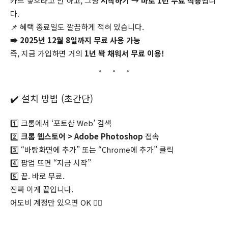
카드 넣으라고 안 하고, 그냥
시작하기 → 바로 1년 무료 적용
됩니
다.
📌 혜택 종료일도 깔끔하게 적혀 있습니다.
➡
2025년 12월 8일까지 무료 사용 가능
즉, 지금 가입하면 거의
1년 꽉 채워서 무료 이용!
✔️ 설치 방법 (초간단)
1️⃣ 크롬에서 ‘포토샵 Web’ 검색
2️⃣
크롬 웹스토어 > Adobe Photoshop
접속
3️⃣ “바탕화면에 추가” 또는 “Chrome에 추가” 클릭
4️⃣ 팝업 뜨면 “지금 시작”
5️⃣ 끝. 바로 무료.
진짜 이게 끝입니다.
어도비 계정만 있으면 OK 🙆‍♂️