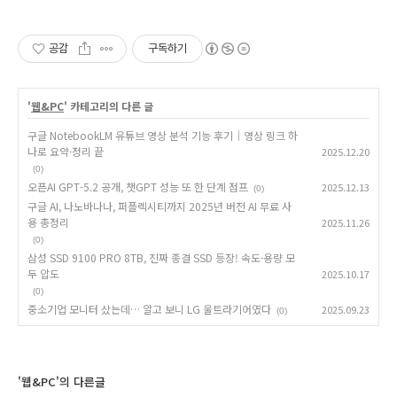
공감
구독하기
'
웹&PC
' 카테고리의 다른 글
구글 NotebookLM 유튜브 영상 분석 기능 후기｜영상 링크 하
나로 요약·정리 끝
2025.12.20
(0)
오픈AI GPT-5.2 공개, 챗GPT 성능 또 한 단계 점프
2025.12.13
(0)
구글 AI, 나노바나나, 퍼플렉시티까지 2025년 버전 AI 무료 사
용 총정리
2025.11.26
(0)
삼성 SSD 9100 PRO 8TB, 진짜 종결 SSD 등장! 속도·용량 모
두 압도
2025.10.17
(0)
중소기업 모니터 샀는데… 알고 보니 LG 울트라기어였다
2025.09.23
(0)
'웹&PC'의 다른글