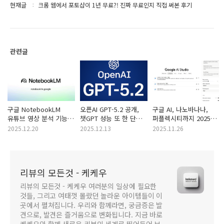
현재글
크롬 웹에서 포토샵이 1년 무료?! 진짜 무료인지 직접 써본 후기
관련글
구글 NotebookLM
오픈AI GPT-5.2 공개,
구글 AI, 나노바나나,
유튜브 영상 분석 기능
챗GPT 성능 또 한 단계
퍼플렉시티까지 2025년
후기｜영상 링크 하나로
점프
버전 AI 무료 사용
2025.12.20
2025.12.13
2025.11.26
요약·정리 끝
총정리
리뷰의 모든것 - 케케우
리뷰의 모든것 - 케케우 여러분의 일상에 필요한
것들, 그리고 여태껏 몰랐던 놀라운 아이템들이 이
곳에서 펼쳐집니다. 우리와 함께라면, 궁금증은 발
견으로, 발견은 즐거움으로 변화됩니다. 지금 바로
케케우와 함께 새로운 리뷰의 세계로 뛰어들어 보