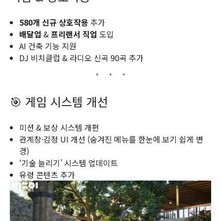
580개 신규 상호작용
추가
배달업
&
프리랜서 직업
도입
AI 건축 기능 지원
DJ 비치클럽 & 라디오 신곡 90곡 추가
🎯 게임 시스템 개선
미션 & 보상 시스템 개편
관계창·감정 UI 개선 (숨겨진 메뉴를 한눈에 보기 쉽게 변
경)
‘기술 늘리기’ 시스템 업데이트
유령 콘텐츠 추가