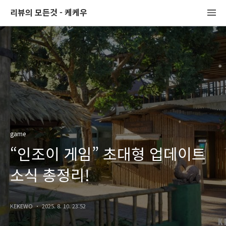
리뷰의 모든것 - 케케우
game
“인조이 게임” 초대형 업데이트
소식 총정리!
KEKEWO
2025. 8. 10. 23:52