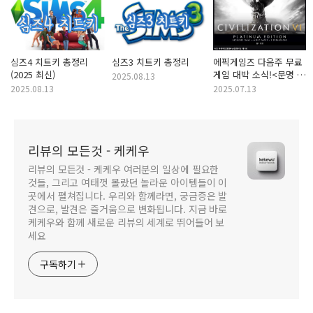
심즈4 치트키 총정리
심즈3 치트키 총정리
에픽게임즈 다음주 무료
(2025 최신)
게임 대박 소식!<문명 6
2025.08.13
플래티넘 에디션>이
2025.08.13
2025.07.13
공짜!? 큰 거 맞습니다!
리뷰의 모든것 - 케케우
리뷰의 모든것 - 케케우 여러분의 일상에 필요한
것들, 그리고 여태껏 몰랐던 놀라운 아이템들이 이
곳에서 펼쳐집니다. 우리와 함께라면, 궁금증은 발
견으로, 발견은 즐거움으로 변화됩니다. 지금 바로
케케우와 함께 새로운 리뷰의 세계로 뛰어들어 보
세요
구독하기