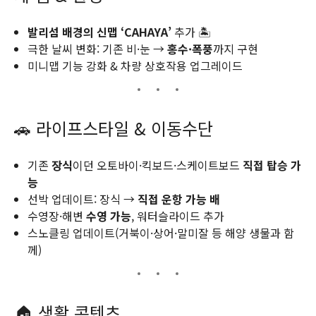
발리섬 배경의 신맵 ‘CAHAYA’
추가 🏝️
극한 날씨 변화: 기존 비·눈 →
홍수·폭풍
까지 구현
미니맵 기능 강화 & 차량 상호작용 업그레이드
🚗 라이프스타일 & 이동수단
기존
장식
이던 오토바이·킥보드·스케이트보드
직접 탑승 가
능
선박 업데이트: 장식 →
직접 운항 가능 배
수영장·해변
수영 가능
, 워터슬라이드 추가
스노클링 업데이트(거북이·상어·말미잘 등 해양 생물과 함
께)
🏠 생활 콘텐츠