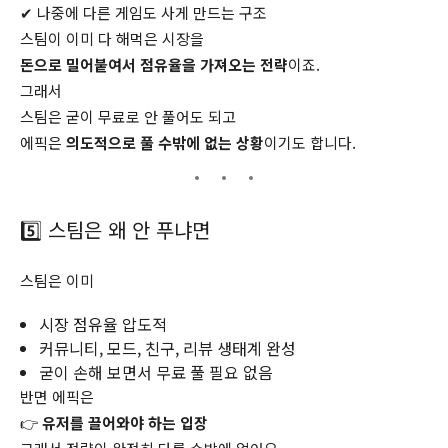
✔ 나중에 다른 게임도 사게 만드는 구조
스팀이 이미 다 해먹은 시장을
돈으로 밀어붙여서 점유율을 가져오는 전략
이죠.
그래서
스팀은 굳이 무료로 안 풀어도 되고
에픽은
의도적으로 풀 수밖에 없는 상황
이기도 합니다.
5️⃣ 스팀은 왜 안 푸냐면
스팀은 이미
시장 점유율 압도적
커뮤니티, 모드, 친구, 리뷰 생태계 완성
굳이 손해 보면서 무료 풀 필요 없음
반면 에픽은
👉
유저를 끌어와야 하는 입장