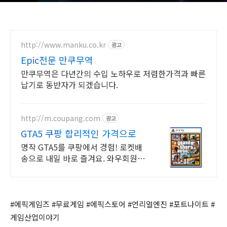
http://www.manku.co.kr
광고
Epic전문 만쿠무역
만쿠무역은 다년간의 수입 노하우로 저렴한가격과 빠른
납기로 동반자가 되겠습니다.
http://m.coupang.com
광고
GTA5 쿠팡 합리적인 가격으로
명작 GTA5를 쿠팡에서 경험! 로켓배
송으로 내일 바로 즐겨요. 와우회원
무료배송, 30일 걱정없는 반품, 5%
캐시 적립 혜택!
#에픽게임즈 #무료게임 #에픽스토어 #언리얼엔진 #포트나이트 #
게임산업이야기