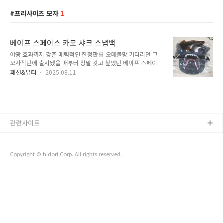
프리사이즈 모자
1
베이프 스페이스 카모 샤크 스냅백
야광 효과까지 갖춘 매력적인 한정판🛒 오매불망 기다리던 그
모자작년에 출시됐을 때부터 정말 갖고 싶었던 베이프 스페이스
카모 샤크 스냅백!출시 당시에는 가격이 꽤 높았지만, 시간이 지
패션&뷰티
2025.08.11
나면서 조금 내려가 이번에 드디어 구입했습니다.이번 제품은 해
외 직구로 구매했고, 약 2주 정도 소요됐어요.문제는 인천공항에
서 출발을 안 하길래 매일 송장 확인하며 애태웠다는 것… 😅언
박싱 & 첫인상포장: 비닐백 속에 곱게 포장되어 도착첫인상: 처
음 보면 다소 유치하거나 괴물 같은 느낌이지만, 보면 볼수록 매
력적인 디자인컬러: 블랙 카모 바탕이라 추리닝, 캐주얼룩 등 대
관련사이트
충 외출할 때도 손쉽게 매치 가능디자인 & 디테일정품 택: 베이
프 특유의 택 포함 (중국산 짝퉁도 택은 유사하지만 색이 조금 연
함)제조국: Made in ..
Copyright © hidori Corp. All rights reserved.