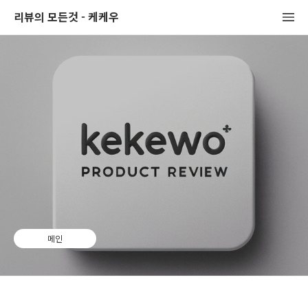
리뷰의 모든것 - 케케우
메인