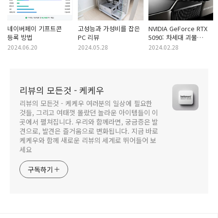
네이버페이 기프트콘
고성능과 가성비를 잡은
NVIDIA GeForce RTX
등록 방법
PC 리뷰
5090: 차세대 괴물
그래픽카드의 등장 루머
2024.06.20
2024.05.28
2024.02.28
분석
리뷰의 모든것 - 케케우
리뷰의 모든것 - 케케우 여러분의 일상에 필요한
것들, 그리고 여태껏 몰랐던 놀라운 아이템들이 이
곳에서 펼쳐집니다. 우리와 함께라면, 궁금증은 발
견으로, 발견은 즐거움으로 변화됩니다. 지금 바로
케케우와 함께 새로운 리뷰의 세계로 뛰어들어 보
세요
구독하기